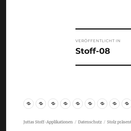
Beitragsnaviga
VERÖFFENTLICHT IN
Stoff-08
Schulartikel
Frotteewaren
Bettwäsche
…
Impressum
Babyartikel
Krabbelde
Lätz
für
Puppen
Juttas Stoff-Applikationen
Datenschutz
Stolz präsen