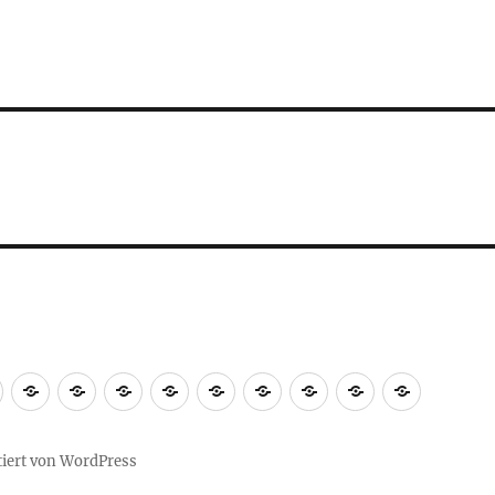
tion
cken
e
Links
Individuelle
Kissen
Nackenkissen
Schafkissen
Wärmeschaf
Kissen…
Mund-
Datenschutz
Wärmfla
Kissen
zur
Nasen-
Geburt
Schutz-
tiert von WordPress
Maske